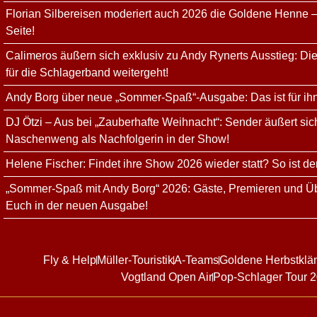
Florian Silbereisen moderiert auch 2026 die Goldene Henne –
Seite!
Calimeros äußern sich exklusiv zu Andy Rynerts Ausstieg: Die
für die Schlagerband weitergeht!
Andy Borg über neue „Sommer-Spaß“-Ausgabe: Das ist für ih
DJ Ötzi – Aus bei „Zauberhafte Weihnacht“: Sender äußert sich
Naschenweng als Nachfolgerin in der Show!
Helene Fischer: Findet ihre Show 2026 wieder statt? So ist de
„Sommer-Spaß mit Andy Borg“ 2026: Gäste, Premieren und Üb
Euch in der neuen Ausgabe!
Fly & Help
Müller-Touristik
A-Teams
Goldene Herbstklä
Vogtland Open Air
Pop-Schlager Tour 