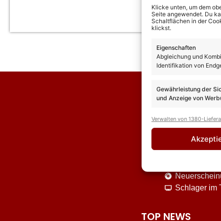
Klicke unten, um dem obe
Seite angewendet. Du kann
Schaltflächen in der Coo
klickst.
Eigenschaften
Abgleichung und Kombin
Identifikation von Endg
Gewährleistung der Si
und Anzeige von Werbu
Verwalten von 1380-Liefer
Akzepti
News
Interviews
Neuerschei
Schlager im
TOP NEWS