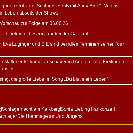
kproduzent vom „Schlager-Spaß mit Andy Borg“: Mit uns
ein Leben abseits der Shows
 Vorschau zur Folge am 06.08.26
rs treten in diesem Jahr bei der Gala auf
n Eva Luginger und SIE sind bei allen Terminen seiner Tour
ranstalter entschädigt Zuschauer mit Andrea Berg Freikarten
ünstler
ingt die große Liebe im Song „Du bist mein Leben“
g
Schlagernacht am Kalkberg
Sonia Liebing Fankonzert
Schlager
Die Hommage an Udo Jürgens