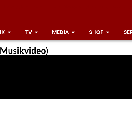
IK
TV
MEDIA
SHOP
SE
s Musikvideo)