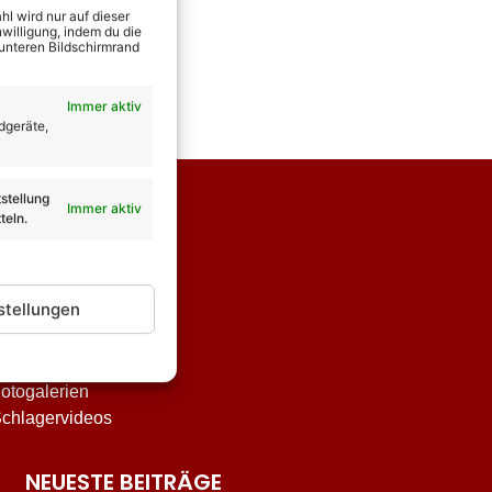
l wird nur auf dieser
willigung, indem du die
 unteren Bildschirmrand
Immer aktiv
dgeräte,
stellung
Immer aktiv
teln.
stellungen
nterhaltung
tar-Biografien
otogalerien
chlagervideos
NEUESTE BEITRÄGE