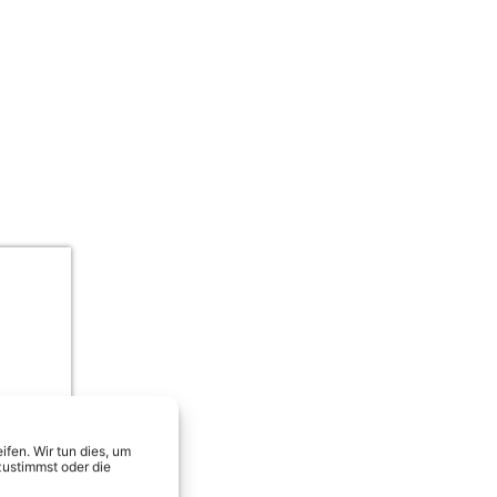
Julian Sommer, Frenzy & Calvin Kle
fen. Wir tun dies, um
zustimmst oder die