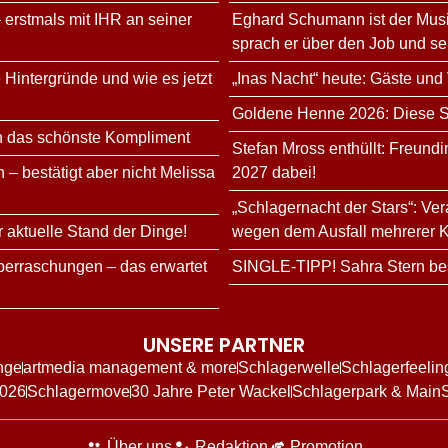
 erstmals mit IHR an seiner
Eghard Schumann ist der Musi
sprach er über den Job und s
 Hintergründe und wie es jetzt
„Inas Nacht“ heute: Gäste und
Goldene Henne 2026: Diese Sta
n das schönste Kompliment
Stefan Mross enthüllt: Freundi
 – bestätigt aber nicht Melissa
2027 dabei!
„Schlagernacht der Stars“: Ve
r aktuelle Stand der Dinge!
wegen dem Ausfall mehrerer K
erraschungen – das erwartet
SINGLE-TIPP! Sahra Stern bes
UNSERE PARTNER
nge
artmedia management & more
Schlagerwelle
Schlagerfeelin
2026
Schlagermove
30 Jahre Peter Wackel
Schlagerpark & Main
Über uns
Redaktion
Promotion