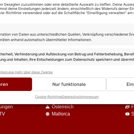
n Gesagten zuzustimmen oder eine detaillierte Auswahl zu treffen. Deine Auswah
st deine Einstellungen jederzeit ändern, einschließlich des Widerrufs deiner Ein
kie-Richtlinie verwendest oder auf die Schaltfläche "Einwilligung verwalten" am
ation von Daten aus unterschiedlichen Quellen, Verknüpfung verschiedener En
eräten anhand automatisch übermittelter Informationen.
cherheit, Verhinderung und Aufdeckung von Betrug und Fehlerbehebung, Bereit
ng und Inhalten, Ihre Entscheidungen zum Datenschutz speichern und übermit
anten
Lese mehr über diese Zwecke
DIE VIELFALT UNSERES ANGEBOTES
eren
Nur funktionale
Ein
Event-Berichte
U
Cookie-Richtlinie
Datenschutz
Impressum
Reisen
S
nungen
Österreich
F
 TV
Mallorca
S