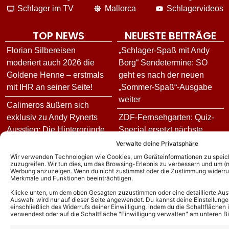
Schlager im TV
Mallorca
Schlagervideos
TOP NEWS
NEUESTE BEITRÄGE
Florian Silbereisen
„Schlager-Spaß mit Andy
moderiert auch 2026 die
Borg“ Sendetermine: SO
Goldene Henne – erstmals
geht es nach der neuen
mit IHR an seiner Seite!
„Sommer-Spaß“-Ausgabe
weiter
Calimeros äußern sich
exklusiv zu Andy Rynerts
ZDF-Fernsehgarten: Quiz-
Ausstieg: Die Hintergründe
Special ersetzt nächste
und wie es jetzt für die
Ausgabe: Alle Gäste und
Verwalte deine Privatsphäre
Schlagerband weitergeht!
wie ihr schon früher
Wir verwenden Technologien wie Cookies, um Geräteinformationen zu speic
zuzugreifen. Wir tun dies, um das Browsing-Erlebnis zu verbessern und um (ni
schauen könnt
Werbung anzuzeigen. Wenn du nicht zustimmst oder die Zustimmung widerruf
Andy Borg über neue
Merkmale und Funktionen beeinträchtigen.
„Sommer-Spaß“-Ausgabe:
Tim Toupet kritisiert
Klicke unten, um dem oben Gesagten zuzustimmen oder eine detaillierte Aus
Das ist für ihn das schönste
Realitystar Edith-Stehfest
Auswahl wird nur auf dieser Seite angewendet. Du kannst deine Einstellunge
einschließlich des Widerrufs deiner Einwilligung, indem du die Schaltflächen 
Kompliment
nach Auftauchen am
verwendest oder auf die Schaltfläche "Einwilligung verwalten" am unteren Bi
Ballermann scharf: „Wie
DJ Ötzi – Aus bei