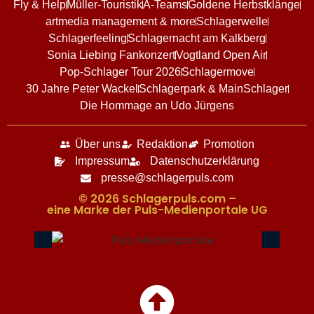
Fly & Help
Müller-Touristik
A-Teams
Goldene Herbstklänge
artmedia management & more
Schlagerwelle
Schlagerfeeling
Schlagernacht am Kalkberg
Sonia Liebing Fankonzert
Vogtland Open Air
Pop-Schlager Tour 2026
Schlagermove
30 Jahre Peter Wackel
Schlagerpark & MainSchlager
Die Hommage an Udo Jürgens
Über uns
Redaktion
Promotion
Impressum
Datenschutzerklärung
presse@schlagerpuls.com
© 2026 Schlagerpuls.com –
eine Marke der Puls-Medienportale UG​