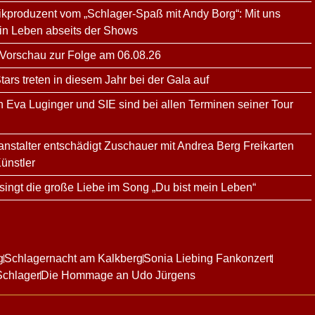
kproduzent vom „Schlager-Spaß mit Andy Borg“: Mit uns
ein Leben abseits der Shows
 Vorschau zur Folge am 06.08.26
rs treten in diesem Jahr bei der Gala auf
n Eva Luginger und SIE sind bei allen Terminen seiner Tour
ranstalter entschädigt Zuschauer mit Andrea Berg Freikarten
ünstler
ingt die große Liebe im Song „Du bist mein Leben“
g
Schlagernacht am Kalkberg
Sonia Liebing Fankonzert
Schlager
Die Hommage an Udo Jürgens