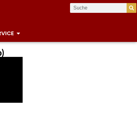
RVICE
)