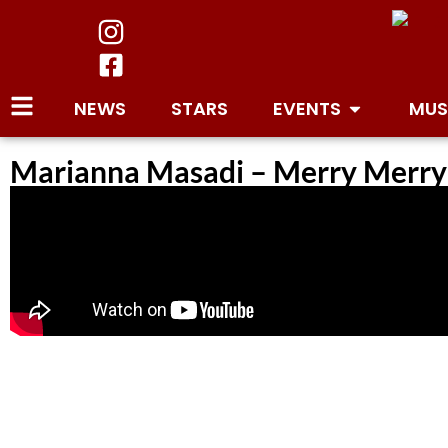
NEWS
STARS
EVENTS
MUS
Marianna Masadi – Merry Merry C