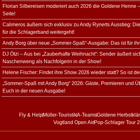
Florian Silbereisen moderiert auch 2026 die Goldene Henne –
Seite!
Calimeros äußern sich exklusiv zu Andy Rynerts Ausstieg: Die
für die Schlagerband weitergeht!
Andy Borg über neue „Sommer-Spaß“-Ausgabe: Das ist für ih
DJ Ötzi – Aus bei „Zauberhafte Weihnacht“: Sender äußert sich
Naschenweng als Nachfolgerin in der Show!
Helene Fischer: Findet ihre Show 2026 wieder statt? So ist de
„Sommer-Spaß mit Andy Borg“ 2026: Gäste, Premieren und Üb
Euch in der neuen Ausgabe!
Fly & Help
Müller-Touristik
A-Teams
Goldene Herbstklä
Vogtland Open Air
Pop-Schlager Tour 