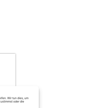
Julian Sommer, Frenzy & Calvin Kle
fen. Wir tun dies, um
zustimmst oder die