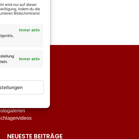
l wird nur auf dieser
willigung, indem du die
 unteren Bildschirmrand
Immer aktiv
dgeräte,
stellung
Immer aktiv
teln.
stellungen
nterhaltung
tar-Biografien
otogalerien
chlagervideos
NEUESTE BEITRÄGE