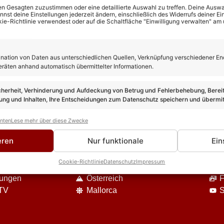
n Gesagten zuzustimmen oder eine detaillierte Auswahl zu treffen. Deine Auswah
st deine Einstellungen jederzeit ändern, einschließlich des Widerrufs deiner Ein
kie-Richtlinie verwendest oder auf die Schaltfläche "Einwilligung verwalten" am
ation von Daten aus unterschiedlichen Quellen, Verknüpfung verschiedener En
eräten anhand automatisch übermittelter Informationen.
cherheit, Verhinderung und Aufdeckung von Betrug und Fehlerbehebung, Bereit
ng und Inhalten, Ihre Entscheidungen zum Datenschutz speichern und übermit
anten
Lese mehr über diese Zwecke
DIE VIELFALT UNSERES ANGEBOTES
eren
Nur funktionale
Ein
Event-Berichte
U
Cookie-Richtlinie
Datenschutz
Impressum
Reisen
S
nungen
Österreich
F
 TV
Mallorca
S