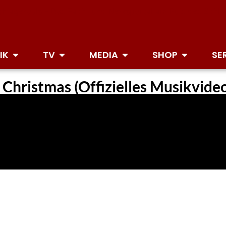
IK
TV
MEDIA
SHOP
SE
hristmas (Offizielles Musikvideo