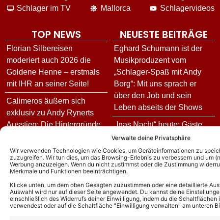
Schlager im TV
Mallorca
Schlagervideos
TOP NEWS
NEUESTE BEITRÄGE
Florian Silbereisen
Eghard Schumann ist der
moderiert auch 2026 die
Musikproduzent vom
Goldene Henne – erstmals
„Schlager-Spaß mit Andy
mit IHR an seiner Seite!
Borg“: Mit uns sprach er
über den Job und sein
Calimeros äußern sich
Leben abseits der Shows
exklusiv zu Andy Rynerts
Ausstieg: Die Hintergründe
„Inas Nacht“ heute: Gäste
und wie es jetzt für die
und Vorschau zur Folge am
Verwalte deine Privatsphäre
Schlagerband weitergeht!
06.08.26
Wir verwenden Technologien wie Cookies, um Geräteinformationen zu speic
zuzugreifen. Wir tun dies, um das Browsing-Erlebnis zu verbessern und um (ni
Werbung anzuzeigen. Wenn du nicht zustimmst oder die Zustimmung widerruf
Andy Borg über neue
Goldene Henne 2026: Diese
Merkmale und Funktionen beeinträchtigen.
„Sommer-Spaß“-Ausgabe:
Stars treten in diesem Jahr
Klicke unten, um dem oben Gesagten zuzustimmen oder eine detaillierte Aus
Das ist für ihn das schönste
bei der Gala auf
Auswahl wird nur auf dieser Seite angewendet. Du kannst deine Einstellunge
einschließlich des Widerrufs deiner Einwilligung, indem du die Schaltflächen 
Kompliment
verwendest oder auf die Schaltfläche "Einwilligung verwalten" am unteren Bi
Stefan Mross enthüllt:
DJ Ötzi – Aus bei
Freundin Eva Luginger und