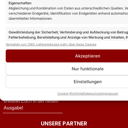
Eigenschaften
„Zauberhafte Weihnacht“:
SIE sind bei allen Terminen
Abgleichung und Kombination von Daten aus unterschiedlichen Quellen, V
Sender äußert sich –
seiner Tour 2027 dabei!
verschiedener Endgeräte, Identifikation von Endgeräten anhand automatis
übermittelter Informationen.
bestätigt aber nicht Melissa
„Schlagernacht der Stars“:
Naschenweng als
Veranstalter entschädigt
Gewährleistung der Sicherheit, Verhinderung und Aufdeckung von Betru
Nachfolgerin in der Show!
Zuschauer mit Andrea Berg
Fehlerbehebung, Bereitstellung und Anzeige von Werbung und Inhalten, I
Entscheidungen zum Datenschutz speichern und übermitteln.
Helene Fischer: Findet ihre
Freikarten wegen dem
Verwalten von 1380-Lieferanten
Lese mehr über diese Zwecke
Show 2026 wieder statt? So
Ausfall mehrerer Künstler
Akzeptieren
ist der aktuelle Stand der
SINGLE-TIPP! Sahra Stern
Dinge!
besingt die große Liebe im
Nur funktionale
„Sommer-Spaß mit Andy
Song „Du bist mein Leben“
Borg“ 2026: Gäste,
Einstellungen
Premieren und
Cookie-Richtlinie
Datenschutz
Impressum
Überraschungen – das
erwartet Euch in der neuen
Ausgabe!
UNSERE PARTNER