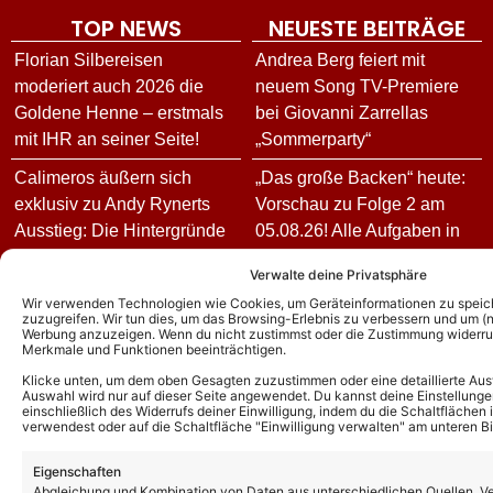
TOP NEWS
NEUESTE BEITRÄGE
Florian Silbereisen
Andrea Berg feiert mit
moderiert auch 2026 die
neuem Song TV-Premiere
Goldene Henne – erstmals
bei Giovanni Zarrellas
mit IHR an seiner Seite!
„Sommerparty“
Calimeros äußern sich
„Das große Backen“ heute:
exklusiv zu Andy Rynerts
Vorschau zu Folge 2 am
Ausstieg: Die Hintergründe
05.08.26! Alle Aufgaben in
und wie es jetzt für die
der 100. Episode der Show!
Verwalte deine Privatsphäre
Schlagerband weitergeht!
„Sommerkultur 26“ in
Wir verwenden Technologien wie Cookies, um Geräteinformationen zu speic
zuzugreifen. Wir tun dies, um das Browsing-Erlebnis zu verbessern und um (ni
Andy Borg über neue
Delmenhorst: Komplettes
Werbung anzuzeigen. Wenn du nicht zustimmst oder die Zustimmung widerruf
„Sommer-Spaß“-Ausgabe:
Programm vom 04. bis
Merkmale und Funktionen beeinträchtigen.
Das ist für ihn das schönste
08.08.26
Klicke unten, um dem oben Gesagten zuzustimmen oder eine detaillierte Aus
Auswahl wird nur auf dieser Seite angewendet. Du kannst deine Einstellunge
Kompliment
einschließlich des Widerrufs deiner Einwilligung, indem du die Schaltflächen 
Sie schrieb Hits für Maite
verwendest oder auf die Schaltfläche "Einwilligung verwalten" am unteren Bi
DJ Ötzi – Aus bei
Kelly und Helene Fischer –
„Zauberhafte Weihnacht“:
doch auch ihre Tour steht
Eigenschaften
Abgleichung und Kombination von Daten aus unterschiedlichen Quellen, V
Sender äußert sich –
jetzt vor der Absage: ela.