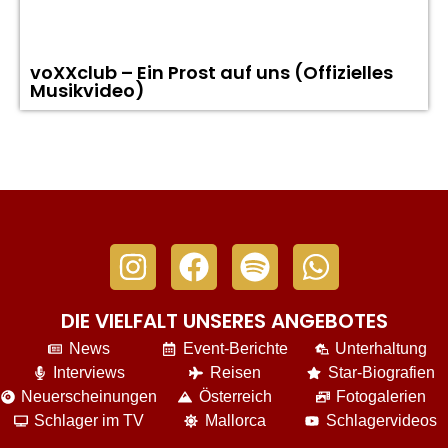
voXXclub – Ein Prost auf uns (Offizielles
Musikvideo)
DIE VIELFALT UNSERES ANGEBOTES
News
Event-Berichte
Unterhaltung
Interviews
Reisen
Star-Biografien
Neuerscheinungen
Österreich
Fotogalerien
Schlager im TV
Mallorca
Schlagervideos