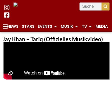
NEWS
STARS
EVENTS
MUSIK
TV
MEDIA
Jay Khan – Tariq (Offizielles Musikvideo)