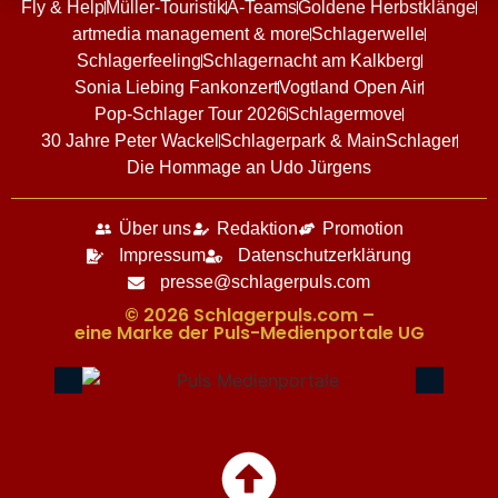
Fly & Help
Müller-Touristik
A-Teams
Goldene Herbstklänge
artmedia management & more
Schlagerwelle
Schlagerfeeling
Schlagernacht am Kalkberg
Sonia Liebing Fankonzert
Vogtland Open Air
Pop-Schlager Tour 2026
Schlagermove
30 Jahre Peter Wackel
Schlagerpark & MainSchlager
Die Hommage an Udo Jürgens
Über uns
Redaktion
Promotion
Impressum
Datenschutzerklärung
presse@schlagerpuls.com
© 2026 Schlagerpuls.com –
eine Marke der Puls-Medienportale UG​