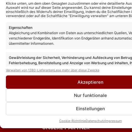
Klicke unten, um dem oben Gesagten zuzustimmen oder eine detaillierte Aus
„Zauberhafte Weihnacht“:
SIE sind bei allen Terminen
Auswahl wird nur auf dieser Seite angewendet. Du kannst deine Einstellunge
einschließlich des Widerrufs deiner Einwilligung, indem du die Schaltflächen 
Sender äußert sich –
seiner Tour 2027 dabei!
verwendest oder auf die Schaltfläche "Einwilligung verwalten" am unteren Bi
bestätigt aber nicht Melissa
„Schlagernacht der Stars“:
Naschenweng als
Eigenschaften
Veranstalter entschädigt
Abgleichung und Kombination von Daten aus unterschiedlichen Quellen, V
Nachfolgerin in der Show!
Zuschauer mit Andrea Berg
verschiedener Endgeräte, Identifikation von Endgeräten anhand automatis
übermittelter Informationen.
Helene Fischer: Findet ihre
Freikarten wegen dem
Show 2026 wieder statt? So
Ausfall mehrerer Künstler
Gewährleistung der Sicherheit, Verhinderung und Aufdeckung von Betru
ist der aktuelle Stand der
SINGLE-TIPP! Sahra Stern
Fehlerbehebung, Bereitstellung und Anzeige von Werbung und Inhalten, I
Dinge!
Entscheidungen zum Datenschutz speichern und übermitteln.
besingt die große Liebe im
Verwalten von 1380-Lieferanten
Lese mehr über diese Zwecke
„Sommer-Spaß mit Andy
Song „Du bist mein Leben“
Akzeptieren
Borg“ 2026: Gäste,
Premieren und
Nur funktionale
Überraschungen – das
erwartet Euch in der neuen
Einstellungen
Ausgabe!
Cookie-Richtlinie
Datenschutz
Impressum
UNSERE PARTNER