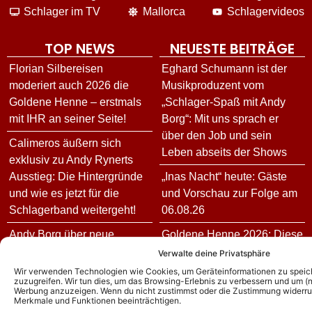
Schlager im TV
Mallorca
Schlagervideos
TOP NEWS
NEUESTE BEITRÄGE
Florian Silbereisen
Eghard Schumann ist der
moderiert auch 2026 die
Musikproduzent vom
Goldene Henne – erstmals
„Schlager-Spaß mit Andy
mit IHR an seiner Seite!
Borg“: Mit uns sprach er
über den Job und sein
Calimeros äußern sich
Leben abseits der Shows
exklusiv zu Andy Rynerts
Ausstieg: Die Hintergründe
„Inas Nacht“ heute: Gäste
und wie es jetzt für die
und Vorschau zur Folge am
Schlagerband weitergeht!
06.08.26
Andy Borg über neue
Goldene Henne 2026: Diese
„Sommer-Spaß“-Ausgabe:
Stars treten in diesem Jahr
Verwalte deine Privatsphäre
Das ist für ihn das schönste
bei der Gala auf
Wir verwenden Technologien wie Cookies, um Geräteinformationen zu speic
zuzugreifen. Wir tun dies, um das Browsing-Erlebnis zu verbessern und um (ni
Kompliment
Werbung anzuzeigen. Wenn du nicht zustimmst oder die Zustimmung widerruf
Stefan Mross enthüllt:
Merkmale und Funktionen beeinträchtigen.
DJ Ötzi – Aus bei
Freundin Eva Luginger und