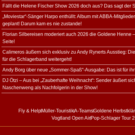
Fällt die Helene Fischer Show 2026 doch aus? Das sagt der
„Moviestar“-Sänger Harpo enthüllt: Album mit ABBA-Mitgliede
geplant! Darum kam es nie zustande!
Florian Silbereisen moderiert auch 2026 die Goldene Henne –
Seite!
Calimeros äußern sich exklusiv zu Andy Rynerts Ausstieg: Die
für die Schlagerband weitergeht!
Andy Borg über neue „Sommer-Spaß“-Ausgabe: Das ist für ih
DJ Ötzi – Aus bei „Zauberhafte Weihnacht“: Sender äußert sich
Naschenweng als Nachfolgerin in der Show!
Fly & Help
Müller-Touristik
A-Teams
Goldene Herbstklä
Vogtland Open Air
Pop-Schlager Tour 