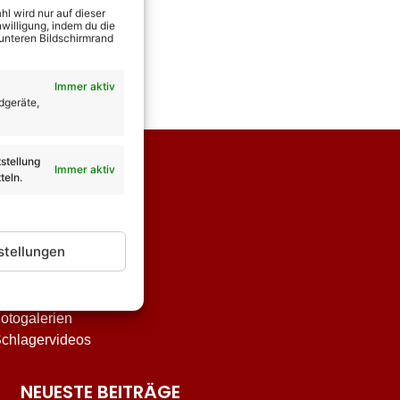
l wird nur auf dieser
willigung, indem du die
 unteren Bildschirmrand
Immer aktiv
dgeräte,
stellung
Immer aktiv
teln.
stellungen
nterhaltung
tar-Biografien
otogalerien
chlagervideos
NEUESTE BEITRÄGE