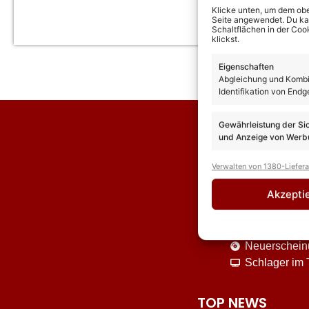
Klicke unten, um dem obe
Seite angewendet. Du kann
Schaltflächen in der Coo
klickst.
Eigenschaften
Abgleichung und Kombin
Identifikation von Endg
Gewährleistung der Si
und Anzeige von Werbu
Verwalten von 1380-Liefer
Akzepti
News
Interviews
Neuerschei
Schlager im
TOP NEWS