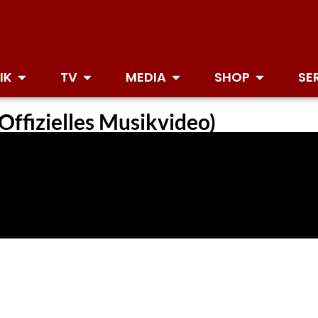
IK
TV
MEDIA
SHOP
SE
Offizielles Musikvideo)