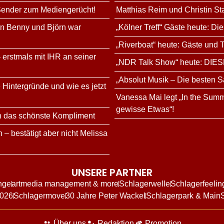
 Sender zum Mediengerücht!
Matthias Reim und Christin St
rn Benny und Björn war
„Kölner Treff“ Gäste heute: Di
„Riverboat“ heute: Gäste und
 erstmals mit IHR an seiner
„NDR Talk Show“ heute: DIES
„Absolut Musik – Die besten S
 Hintergründe und wie es jetzt
Vanessa Mai legt „In the Summ
gewisse Etwas“!
n das schönste Kompliment
 – bestätigt aber nicht Melissa
UNSERE PARTNER
nge
artmedia management & more
Schlagerwelle
Schlagerfeelin
2026
Schlagermove
30 Jahre Peter Wackel
Schlagerpark & Main
Über uns
Redaktion
Promotion