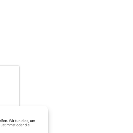
Schürze & Captain Jack – Käpt’n M
fen. Wir tun dies, um
zustimmst oder die