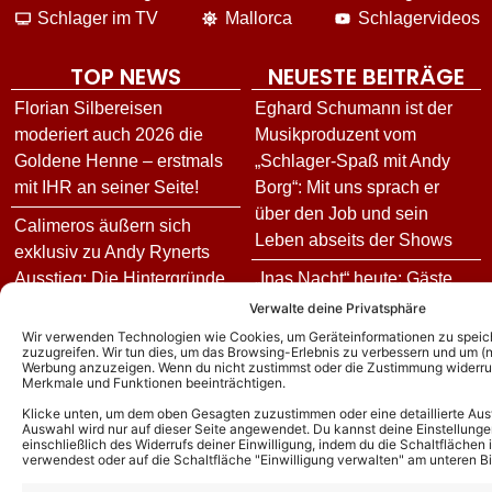
Schlager im TV
Mallorca
Schlagervideos
TOP NEWS
NEUESTE BEITRÄGE
Florian Silbereisen
Eghard Schumann ist der
moderiert auch 2026 die
Musikproduzent vom
Goldene Henne – erstmals
„Schlager-Spaß mit Andy
mit IHR an seiner Seite!
Borg“: Mit uns sprach er
über den Job und sein
Calimeros äußern sich
Leben abseits der Shows
exklusiv zu Andy Rynerts
Ausstieg: Die Hintergründe
„Inas Nacht“ heute: Gäste
und wie es jetzt für die
und Vorschau zur Folge am
Verwalte deine Privatsphäre
Schlagerband weitergeht!
06.08.26
Wir verwenden Technologien wie Cookies, um Geräteinformationen zu speic
zuzugreifen. Wir tun dies, um das Browsing-Erlebnis zu verbessern und um (ni
Werbung anzuzeigen. Wenn du nicht zustimmst oder die Zustimmung widerruf
Andy Borg über neue
Goldene Henne 2026: Diese
Merkmale und Funktionen beeinträchtigen.
„Sommer-Spaß“-Ausgabe:
Stars treten in diesem Jahr
Klicke unten, um dem oben Gesagten zuzustimmen oder eine detaillierte Aus
Das ist für ihn das schönste
bei der Gala auf
Auswahl wird nur auf dieser Seite angewendet. Du kannst deine Einstellunge
einschließlich des Widerrufs deiner Einwilligung, indem du die Schaltflächen 
Kompliment
verwendest oder auf die Schaltfläche "Einwilligung verwalten" am unteren Bi
Stefan Mross enthüllt:
DJ Ötzi – Aus bei
Freundin Eva Luginger und