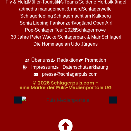
Fly & Help
Müller-Touristik
A-Teams
Goldene Herbstklänge
artmedia management & more
Schlagerwelle
Schlagerfeeling
Schlagernacht am Kalkberg
Sonia Liebing Fankonzert
Vogtland Open Air
Pop-Schlager Tour 2026
Schlagermove
30 Jahre Peter Wackel
Schlagerpark & MainSchlager
Die Hommage an Udo Jürgens
Über uns
Redaktion
Promotion
Impressum
Datenschutzerklärung
presse@schlagerpuls.com
© 2026 Schlagerpuls.com –
eine Marke der Puls-Medienportale UG​