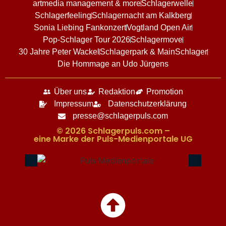
artmedia management & more
Schlagerwelle
Schlagerfeeling
Schlagernacht am Kalkberg
Sonia Liebing Fankonzert
Vogtland Open Air
Pop-Schlager Tour 2026
Schlagermove
30 Jahre Peter Wackel
Schlagerpark & MainSchlager
Die Hommage an Udo Jürgens
Über uns
Redaktion
Promotion
Impressum
Datenschutzerklärung
presse@schlagerpuls.com
© 2026 Schlagerpuls.com –
eine Marke der Puls-Medienportale UG​