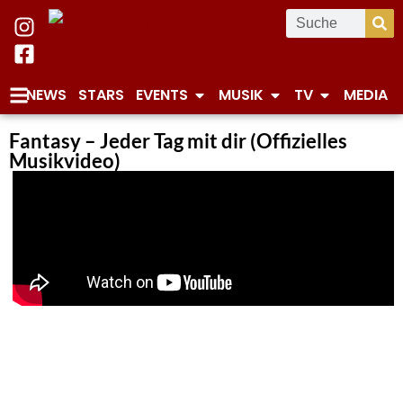
NEWS
STARS
EVENTS
MUSIK
TV
MEDIA
Fantasy – Jeder Tag mit dir (Offizielles
Musikvideo)