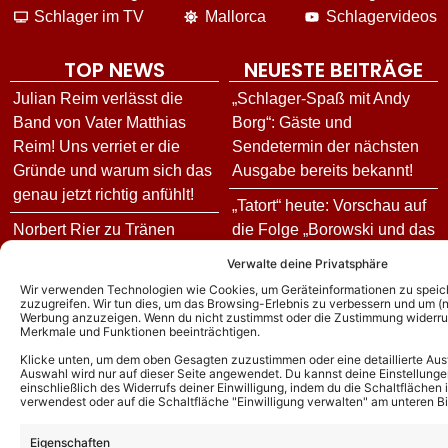
Schlager im TV
Mallorca
Schlagervideos
TOP NEWS
NEUESTE BEITRÄGE
Julian Reim verlässt die
„Schlager-Spaß mit Andy
Band von Vater Matthias
Borg“: Gäste und
Reim! Uns verriet er die
Sendetermin der nächsten
Gründe und warum sich das
Ausgabe bereits bekannt!
genau jetzt richtig anfühlt!
„Tatort“ heute: Vorschau auf
Norbert Rier zu Tränen
die Folge „Borowski und das
gerührt: Sohn Alexander
ewige Meer“ aus Kiel am
Verwalte deine Privatsphäre
überrascht ihn bei „Immer
09.08.26
Wir verwenden Technologien wie Cookies, um Geräteinformationen zu speic
wieder sonntags“ und
zuzugreifen. Wir tun dies, um das Browsing-Erlebnis zu verbessern und um (ni
Nicole und Nino de Angelo:
Werbung anzuzeigen. Wenn du nicht zustimmst oder die Zustimmung widerruf
widmet ihm ein Lied!
Merkmale und Funktionen beeinträchtigen.
Erster gemeinsamer Song
Kastelruther Spatzen:
kommt! Und auch Johnny
Klicke unten, um dem oben Gesagten zuzustimmen oder eine detaillierte Aus
Auswahl wird nur auf dieser Seite angewendet. Du kannst deine Einstellunge
Geheimer
Logan ist beteiligt!
einschließlich des Widerrufs deiner Einwilligung, indem du die Schaltflächen 
verwendest oder auf die Schaltfläche "Einwilligung verwalten" am unteren Bi
Überraschungsgast vom
„Kitchen Impossible“ 2026
Spatzenfest 2026 enthüllt!
Eigenschaften
heute: Alle Gäste und Duelle