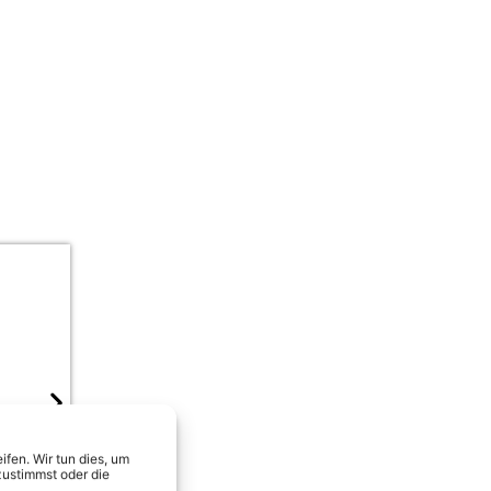
Schürze & Captain Jack – Käpt’n M
fen. Wir tun dies, um
zustimmst oder die