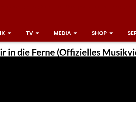
IK
TV
MEDIA
SHOP
SE
r in die Ferne (Offizielles Musikv