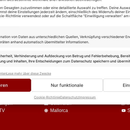
n Gesagten zuzustimmen oder eine detaillierte Auswahl zu treffen. Deine Auswah
st deine Einstellungen jederzeit ändern, einschließlich des Widerrufs deiner Ein
kie-Richtlinie verwendest oder auf die Schaltfläche "Einwilligung verwalten" am
ation von Daten aus unterschiedlichen Quellen, Verknüpfung verschiedener En
eräten anhand automatisch übermittelter Informationen.
cherheit, Verhinderung und Aufdeckung von Betrug und Fehlerbehebung, Bereit
ng und Inhalten, Ihre Entscheidungen zum Datenschutz speichern und übermit
anten
Lese mehr über diese Zwecke
DIE VIELFALT UNSERES ANGEBOTES
eren
Nur funktionale
Ein
Event-Berichte
U
Reisen
S
Cookie-Richtlinie
Datenschutz
Impressum
nungen
Österreich
F
 TV
Mallorca
S