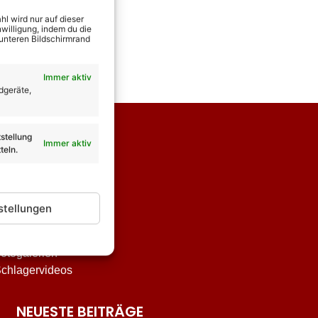
l wird nur auf dieser
willigung, indem du die
 unteren Bildschirmrand
Immer aktiv
dgeräte,
stellung
Immer aktiv
teln.
stellungen
nterhaltung
tar-Biografien
otogalerien
chlagervideos
NEUESTE BEITRÄGE