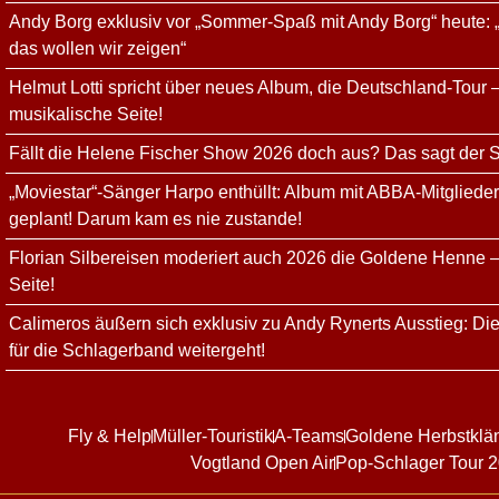
Andy Borg exklusiv vor „Sommer-Spaß mit Andy Borg“ heute: 
das wollen wir zeigen“
Helmut Lotti spricht über neues Album, die Deutschland-Tour –
musikalische Seite!
Fällt die Helene Fischer Show 2026 doch aus? Das sagt der
„Moviestar“-Sänger Harpo enthüllt: Album mit ABBA-Mitgliede
geplant! Darum kam es nie zustande!
Florian Silbereisen moderiert auch 2026 die Goldene Henne –
Seite!
Calimeros äußern sich exklusiv zu Andy Rynerts Ausstieg: Die
für die Schlagerband weitergeht!
Fly & Help
Müller-Touristik
A-Teams
Goldene Herbstklä
Vogtland Open Air
Pop-Schlager Tour 