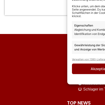
Klicke unten, um dem obe
Seite angewendet. Du kann
Schaltflächen in der Coo
klickst.
Eigenschaften
Abgleichung und Kombin
Identifikation von Endg
Gewährleistung der Si
und Anzeige von Werbu
Verwalten von 1380-Liefer
Akzepti
News
Interviews
Neuerschei
Schlager im
TOP NEWS