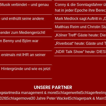
„Musik verbindet – und genau
Conny & die Sonntagsfahrer üb
hat in jeder Epoche ihre Berec
 und enthüllt seine andere
Mark Medlock sagt Auftritt in
Matthias Reim und Christin St
 Sender zum Mediengerücht!
„Kölner Treff“ Gäste heute: Di
rn Benny und Björn war
„Riverboat“ heute: Gäste und
„NDR Talk Show“ heute: DIES
 erstmals mit IHR an seiner
 Hintergründe und wie es jetzt
UNSERE PARTNER
nge
artmedia management & more
Schlagerwelle
Schlagerfeelin
2026
Schlagermove
30 Jahre Peter Wackel
Schlagerpark & Main