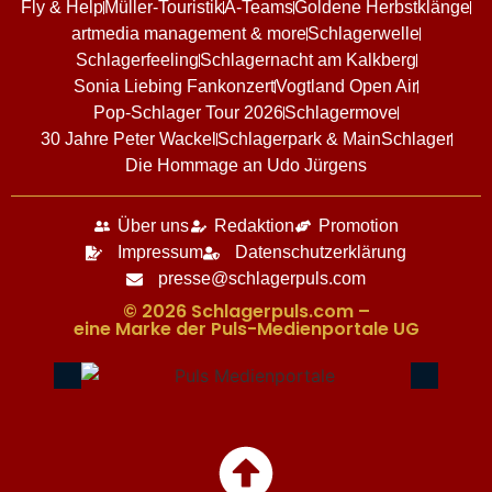
Fly & Help
Müller-Touristik
A-Teams
Goldene Herbstklänge
artmedia management & more
Schlagerwelle
Schlagerfeeling
Schlagernacht am Kalkberg
Sonia Liebing Fankonzert
Vogtland Open Air
Pop-Schlager Tour 2026
Schlagermove
30 Jahre Peter Wackel
Schlagerpark & MainSchlager
Die Hommage an Udo Jürgens
Über uns
Redaktion
Promotion
Impressum
Datenschutzerklärung
presse@schlagerpuls.com
© 2026 Schlagerpuls.com –
eine Marke der Puls-Medienportale UG​