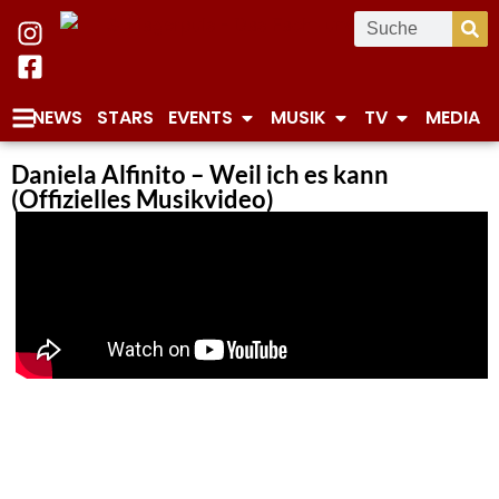
NEWS
STARS
EVENTS
MUSIK
TV
MEDIA
Daniela Alfinito – Weil ich es kann
(Offizielles Musikvideo)