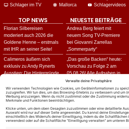
Schlager im TV
Mallorca
Schlagervideos
TOP NEWS
NEUESTE BEITRÄGE
Florian Silbereisen
Andrea Berg feiert mit
moderiert auch 2026 die
neuem Song TV-Premiere
Goldene Henne – erstmals
bei Giovanni Zarrellas
mit IHR an seiner Seite!
„Sommerparty“
Calimeros äußern sich
„Das große Backen“ heute:
exklusiv zu Andy Rynerts
Vorschau zu Folge 2 am
Ausstieg: Die Hintergründe
05.08.26! Alle Aufgaben in
und wie es jetzt für die
der 100. Episode der Show!
Verwalte deine Privatsphäre
Schlagerband weitergeht!
Wir verwenden Technologien wie Cookies, um Geräteinformationen zu speic
„Sommerkultur 26“ in
zuzugreifen. Wir tun dies, um das Browsing-Erlebnis zu verbessern und um (ni
Werbung anzuzeigen. Wenn du nicht zustimmst oder die Zustimmung widerruf
Andy Borg über neue
Delmenhorst: Komplettes
Merkmale und Funktionen beeinträchtigen.
„Sommer-Spaß“-Ausgabe:
Programm vom 04. bis
Klicke unten, um dem oben Gesagten zuzustimmen oder eine detaillierte Aus
Das ist für ihn das schönste
08.08.26
Auswahl wird nur auf dieser Seite angewendet. Du kannst deine Einstellunge
einschließlich des Widerrufs deiner Einwilligung, indem du die Schaltflächen 
Kompliment
verwendest oder auf die Schaltfläche "Einwilligung verwalten" am unteren Bi
Sie schrieb Hits für Maite
DJ Ötzi – Aus bei
Kelly und Helene Fischer –