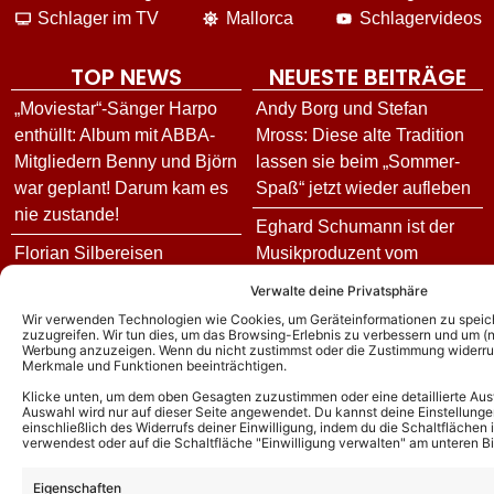
Schlager im TV
Mallorca
Schlagervideos
TOP NEWS
NEUESTE BEITRÄGE
„Moviestar“-Sänger Harpo
Andy Borg und Stefan
enthüllt: Album mit ABBA-
Mross: Diese alte Tradition
Mitgliedern Benny und Björn
lassen sie beim „Sommer-
war geplant! Darum kam es
Spaß“ jetzt wieder aufleben
nie zustande!
Eghard Schumann ist der
Florian Silbereisen
Musikproduzent vom
moderiert auch 2026 die
„Schlager-Spaß mit Andy
Verwalte deine Privatsphäre
Goldene Henne – erstmals
Borg“: Mit uns sprach er
Wir verwenden Technologien wie Cookies, um Geräteinformationen zu speic
mit IHR an seiner Seite!
über den Job und sein
zuzugreifen. Wir tun dies, um das Browsing-Erlebnis zu verbessern und um (ni
Werbung anzuzeigen. Wenn du nicht zustimmst oder die Zustimmung widerruf
Leben abseits der Shows
Merkmale und Funktionen beeinträchtigen.
Calimeros äußern sich
exklusiv zu Andy Rynerts
„Inas Nacht“ heute: Gäste
Klicke unten, um dem oben Gesagten zuzustimmen oder eine detaillierte Aus
Auswahl wird nur auf dieser Seite angewendet. Du kannst deine Einstellunge
Ausstieg: Die Hintergründe
und Vorschau zur Folge am
einschließlich des Widerrufs deiner Einwilligung, indem du die Schaltflächen 
verwendest oder auf die Schaltfläche "Einwilligung verwalten" am unteren Bi
und wie es jetzt für die
06.08.26
Schlagerband weitergeht!
Eigenschaften
Goldene Henne 2026: Diese