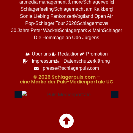
artmedia management & more
Schlagerwelle
Schlagerfeeling
Schlagernacht am Kalkberg
Sonia Liebing Fankonzert
Vogtland Open Air
Pop-Schlager Tour 2026
Schlagermove
30 Jahre Peter Wackel
Schlagerpark & MainSchlager
Die Hommage an Udo Jürgens
Über uns
Redaktion
Promotion
Impressum
Datenschutzerklärung
presse@schlagerpuls.com
© 2026 Schlagerpuls.com –
eine Marke der Puls-Medienportale UG​