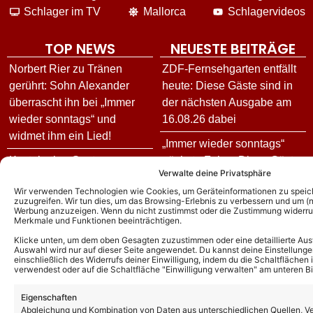
Schlager im TV
Mallorca
Schlagervideos
TOP NEWS
NEUESTE BEITRÄGE
Norbert Rier zu Tränen
ZDF-Fernsehgarten entfällt
gerührt: Sohn Alexander
heute: Diese Gäste sind in
überrascht ihn bei „Immer
der nächsten Ausgabe am
wieder sonntags“ und
16.08.26 dabei
widmet ihm ein Lied!
„Immer wieder sonntags“
Kastelruther Spatzen:
nächste Folge: Diese Gäste
Verwalte deine Privatsphäre
Geheimer
sind in Folge 11 am
Wir verwenden Technologien wie Cookies, um Geräteinformationen zu speic
Überraschungsgast vom
23.08.26 dabei
zuzugreifen. Wir tun dies, um das Browsing-Erlebnis zu verbessern und um (ni
Spatzenfest 2026 enthüllt!
Werbung anzuzeigen. Wenn du nicht zustimmst oder die Zustimmung widerruf
Julian David spricht
Merkmale und Funktionen beeinträchtigen.
Neonlicht: Heiratsantrag bei
erstmals offen über sein Aus
Klicke unten, um dem oben Gesagten zuzustimmen oder eine detaillierte Aus
Auswahl wird nur auf dieser Seite angewendet. Du kannst deine Einstellunge
der „Giovanni Zarrella
bei BLINDED BY DELIGHT:
einschließlich des Widerrufs deiner Einwilligung, indem du die Schaltflächen 
Show“! Jetzt hat Nadine vom
„Manchmal fällt der Vorhang
verwendest oder auf die Schaltfläche "Einwilligung verwalten" am unteren Bi
Schlagerduo ‚Ja‘ gesagt!
früher, als man es sich
Eigenschaften
gewünscht hätte“
Andy Borg exklusiv vor
Abgleichung und Kombination von Daten aus unterschiedlichen Quellen, V