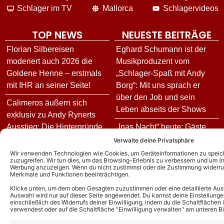
Schlager im TV
Mallorca
Schlagervideos
TOP NEWS
NEUESTE BEITRÄGE
Florian Silbereisen
Eghard Schumann ist der
moderiert auch 2026 die
Musikproduzent vom
Goldene Henne – erstmals
„Schlager-Spaß mit Andy
mit IHR an seiner Seite!
Borg“: Mit uns sprach er
über den Job und sein
Calimeros äußern sich
Leben abseits der Shows
exklusiv zu Andy Rynerts
Ausstieg: Die Hintergründe
„Inas Nacht“ heute: Gäste
und wie es jetzt für die
und Vorschau zur Folge am
Verwalte deine Privatsphäre
Schlagerband weitergeht!
06.08.26
Wir verwenden Technologien wie Cookies, um Geräteinformationen zu speic
zuzugreifen. Wir tun dies, um das Browsing-Erlebnis zu verbessern und um (ni
Werbung anzuzeigen. Wenn du nicht zustimmst oder die Zustimmung widerruf
Andy Borg über neue
Goldene Henne 2026: Diese
Merkmale und Funktionen beeinträchtigen.
„Sommer-Spaß“-Ausgabe:
Stars treten in diesem Jahr
Klicke unten, um dem oben Gesagten zuzustimmen oder eine detaillierte Aus
Das ist für ihn das schönste
bei der Gala auf
Auswahl wird nur auf dieser Seite angewendet. Du kannst deine Einstellunge
einschließlich des Widerrufs deiner Einwilligung, indem du die Schaltflächen 
Kompliment
verwendest oder auf die Schaltfläche "Einwilligung verwalten" am unteren Bi
Stefan Mross enthüllt:
DJ Ötzi – Aus bei
Freundin Eva Luginger und