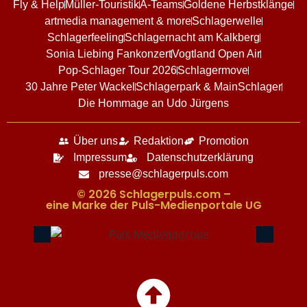
Fly & Help
Müller-Touristik
A-Teams
Goldene Herbstklänge
artmedia management & more
Schlagerwelle
Schlagerfeeling
Schlagernacht am Kalkberg
Sonia Liebing Fankonzert
Vogtland Open Air
Pop-Schlager Tour 2026
Schlagermove
30 Jahre Peter Wackel
Schlagerpark & MainSchlager
Die Hommage an Udo Jürgens
Über uns
Redaktion
Promotion
Impressum
Datenschutzerklärung
presse@schlagerpuls.com
© 2026 Schlagerpuls.com –
eine Marke der Puls-Medienportale UG​