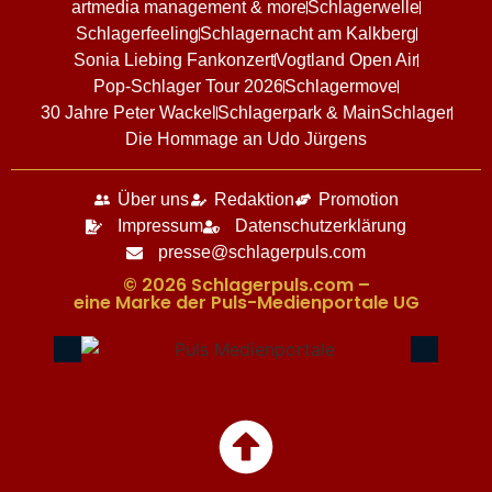
artmedia management & more
Schlagerwelle
Schlagerfeeling
Schlagernacht am Kalkberg
Sonia Liebing Fankonzert
Vogtland Open Air
Pop-Schlager Tour 2026
Schlagermove
30 Jahre Peter Wackel
Schlagerpark & MainSchlager
Die Hommage an Udo Jürgens
Über uns
Redaktion
Promotion
Impressum
Datenschutzerklärung
presse@schlagerpuls.com
© 2026 Schlagerpuls.com –
eine Marke der Puls-Medienportale UG​