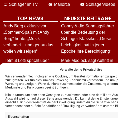
Schlager im TV
Mallorca
Schlagervideos
TOP NEWS
NEUESTE BEITRÄGE
Andy Borg exklusiv vor
Conny & die Sonntagsfahrer
„Sommer-Spaß mit Andy
über die Bedeutung der
Borg“ heute: „Musik
Schlager-Klassiker: „Diese
verbindet – und genau das
Leichtigkeit hat in jeder
wollen wir zeigen“
Epoche ihre Berechtigung“
Helmut Lotti spricht über
Mark Medlock sagt Auftritt in
neues Album, die
„Giovanni Zarrella Show“
Verwalte deine Privatsphäre
Deutschland-Tour – und
unvorhergesehen ab!
Wir verwenden Technologien wie Cookies, um Geräteinformationen zu speic
enthüllt seine andere
zuzugreifen. Wir tun dies, um das Browsing-Erlebnis zu verbessern und um (ni
Matthias Reim und Christin
Werbung anzuzeigen. Wenn du nicht zustimmst oder die Zustimmung widerruf
musikalische Seite!
Merkmale und Funktionen beeinträchtigen.
Stark ziehen um: Hier finden
Fällt die Helene Fischer
sie ihr neues Zuhause
Klicke unten, um dem oben Gesagten zuzustimmen oder eine detaillierte Aus
Auswahl wird nur auf dieser Seite angewendet. Du kannst deine Einstellunge
Show 2026 doch aus? Das
einschließlich des Widerrufs deiner Einwilligung, indem du die Schaltflächen 
„Kölner Treff“ Gäste heute:
verwendest oder auf die Schaltfläche "Einwilligung verwalten" am unteren Bi
sagt der Sender zum
Diese Stars sind am
Mediengerücht!
Eigenschaften
07.08.26 dabei