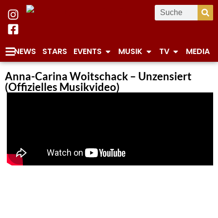
NEWS
STARS
EVENTS
MUSIK
TV
MEDIA
Anna-Carina Woitschack – Unzensiert
(Offizielles Musikvideo)