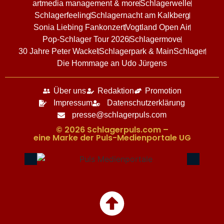
artmedia management & more
Schlagerwelle
Schlagerfeeling
Schlagernacht am Kalkberg
Sonia Liebing Fankonzert
Vogtland Open Air
Pop-Schlager Tour 2026
Schlagermove
30 Jahre Peter Wackel
Schlagerpark & MainSchlager
Die Hommage an Udo Jürgens
Über uns
Redaktion
Promotion
Impressum
Datenschutzerklärung
presse@schlagerpuls.com
© 2026 Schlagerpuls.com –
eine Marke der Puls-Medienportale UG​