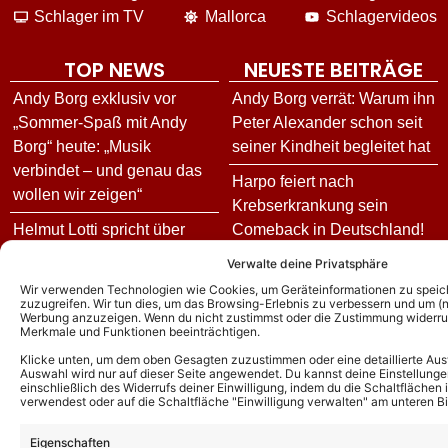
Schlager im TV
Mallorca
Schlagervideos
TOP NEWS
NEUESTE BEITRÄGE
Andy Borg exklusiv vor
Andy Borg verrät: Warum ihn
„Sommer-Spaß mit Andy
Peter Alexander schon seit
Borg“ heute: „Musik
seiner Kindheit begleitet hat
verbindet – und genau das
Harpo feiert nach
wollen wir zeigen“
Krebserkrankung sein
Helmut Lotti spricht über
Comeback in Deutschland!
neues Album, die
So lange kämpfte der „Movie
Verwalte deine Privatsphäre
Deutschland-Tour – und
Star“-Sänger gegen den
Wir verwenden Technologien wie Cookies, um Geräteinformationen zu speic
enthüllt seine andere
Krebs!!
zuzugreifen. Wir tun dies, um das Browsing-Erlebnis zu verbessern und um (ni
Werbung anzuzeigen. Wenn du nicht zustimmst oder die Zustimmung widerruf
musikalische Seite!
Merkmale und Funktionen beeinträchtigen.
Im TV bei Andy Borg: Nicole
Fällt die Helene Fischer
richtet sich an Ralph Siegel
Klicke unten, um dem oben Gesagten zuzustimmen oder eine detaillierte Aus
Auswahl wird nur auf dieser Seite angewendet. Du kannst deine Einstellunge
Show 2026 doch aus? Das
– mit emotionalen Worten
einschließlich des Widerrufs deiner Einwilligung, indem du die Schaltflächen 
verwendest oder auf die Schaltfläche "Einwilligung verwalten" am unteren Bi
sagt der Sender zum
„Sommer-Spaß mit Andy
Mediengerücht!
Eigenschaften
Borg“: Kompletter