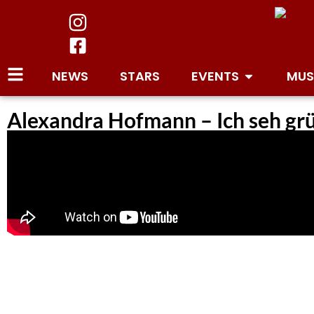
NEWS
STARS
EVENTS
MUS
Alexandra Hofmann – Ich seh grün