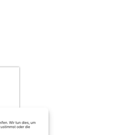
Julian Sommer, Frenzy & Calvin Kle
fen. Wir tun dies, um
zustimmst oder die