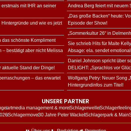
 erstmals mit IHR an seiner
Andrea Berg feiert mit neuem
„Das große Backen“ heute: Vor
 Hintergründe und wie es jetzt
Episode der Show!
„Sommerkultur 26“ in Delmenh
n das schönste Kompliment
Sie schrieb Hits für Maite Kell
 – bestätigt aber nicht Melissa
Absage: ela. sendet emotional
Daniel Johnson spricht über 
r aktuelle Stand der Dinge!
DELIGHT: „Sprachlos vor Glüc
erraschungen – das erwartet
Wolfgang Petry: Neuer Song „
Hintergrundinfos zum Titel!
UNSERE PARTNER
nge
artmedia management & more
Schlagerwelle
Schlagerfeelin
2026
Schlagermove
30 Jahre Peter Wackel
Schlagerpark & Main
Über uns
Redaktion
Promotion