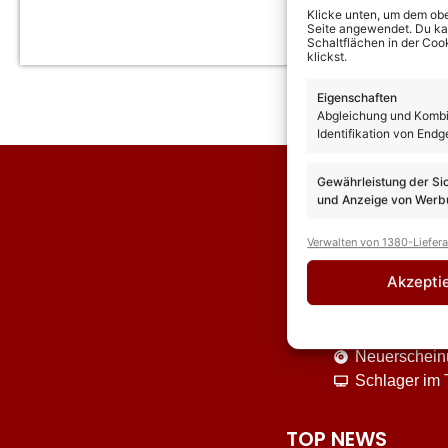
Klicke unten, um dem obe
Seite angewendet. Du kann
Schaltflächen in der Coo
klickst.
Eigenschaften
Abgleichung und Kombin
Identifikation von Endg
Gewährleistung der Si
und Anzeige von Werbu
Verwalten von 1380-Liefer
Akzepti
News
Interviews
Neuerschei
Schlager im
TOP NEWS