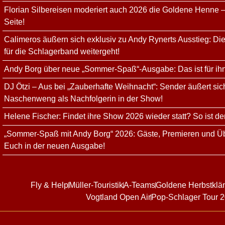
Florian Silbereisen moderiert auch 2026 die Goldene Henne –
Seite!
Calimeros äußern sich exklusiv zu Andy Rynerts Ausstieg: Die
für die Schlagerband weitergeht!
Andy Borg über neue „Sommer-Spaß“-Ausgabe: Das ist für ih
DJ Ötzi – Aus bei „Zauberhafte Weihnacht“: Sender äußert sich
Naschenweng als Nachfolgerin in der Show!
Helene Fischer: Findet ihre Show 2026 wieder statt? So ist de
„Sommer-Spaß mit Andy Borg“ 2026: Gäste, Premieren und Üb
Euch in der neuen Ausgabe!
Fly & Help
Müller-Touristik
A-Teams
Goldene Herbstklä
Vogtland Open Air
Pop-Schlager Tour 