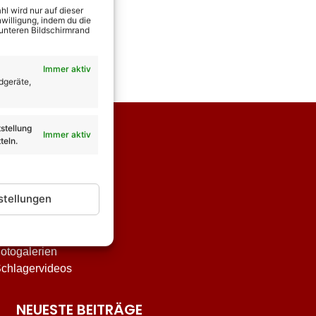
l wird nur auf dieser
willigung, indem du die
 unteren Bildschirmrand
Immer aktiv
dgeräte,
stellung
Immer aktiv
teln.
stellungen
nterhaltung
tar-Biografien
otogalerien
chlagervideos
NEUESTE BEITRÄGE