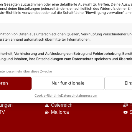
n Gesagten zuzustimmen oder eine detaillierte Auswahl zu treffen. Deine Auswah
st deine Einstellungen jederzeit ändern, einschließlich des Widerrufs deiner Ein
kie-Richtlinie verwendest oder auf die Schaltfläche "Einwilligung verwalten" am
ation von Daten aus unterschiedlichen Quellen, Verknüpfung verschiedener En
eräten anhand automatisch übermittelter Informationen.
cherheit, Verhinderung und Aufdeckung von Betrug und Fehlerbehebung, Bereit
ng und Inhalten, Ihre Entscheidungen zum Datenschutz speichern und übermit
anten
Lese mehr über diese Zwecke
DIE VIELFALT UNSERES ANGEBOTES
eren
Nur funktionale
Ein
Event-Berichte
U
Cookie-Richtlinie
Datenschutz
Impressum
Reisen
S
nungen
Österreich
F
 TV
Mallorca
S