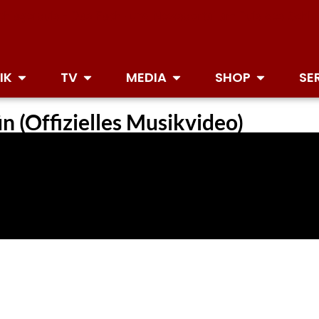
IK
TV
MEDIA
SHOP
SE
 (Offizielles Musikvideo)