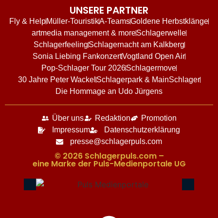
UNSERE PARTNER
Fly & Help
Müller-Touristik
A-Teams
Goldene Herbstklänge
artmedia management & more
Schlagerwelle
Schlagerfeeling
Schlagernacht am Kalkberg
Sonia Liebing Fankonzert
Vogtland Open Air
Pop-Schlager Tour 2026
Schlagermove
30 Jahre Peter Wackel
Schlagerpark & MainSchlager
Die Hommage an Udo Jürgens
Über uns
Redaktion
Promotion
Impressum
Datenschutzerklärung
presse@schlagerpuls.com
© 2026 Schlagerpuls.com –
eine Marke der Puls-Medienportale UG​