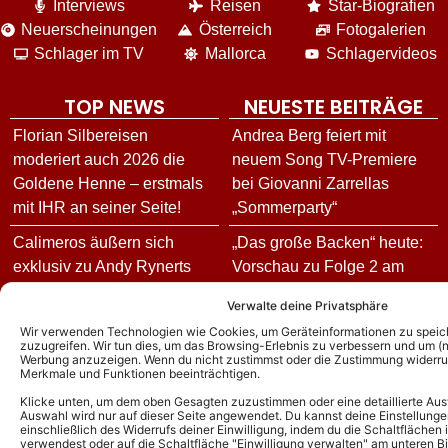
Interviews
Reisen
Star-Biografien
Neuerscheinungen
Österreich
Fotogalerien
Schlager im TV
Mallorca
Schlagervideos
TOP NEWS
NEUESTE BEITRÄGE
Florian Silbereisen
Andrea Berg feiert mit
moderiert auch 2026 die
neuem Song TV-Premiere
Goldene Henne – erstmals
bei Giovanni Zarrellas
mit IHR an seiner Seite!
„Sommerparty“
Calimeros äußern sich
„Das große Backen“ heute:
exklusiv zu Andy Rynerts
Vorschau zu Folge 2 am
Ausstieg: Die Hintergründe
05.08.26! Alle Aufgaben in
Verwalte deine Privatsphäre
und wie es jetzt für die
der 100. Episode der Show!
Wir verwenden Technologien wie Cookies, um Geräteinformationen zu speic
Schlagerband weitergeht!
zuzugreifen. Wir tun dies, um das Browsing-Erlebnis zu verbessern und um (ni
„Sommerkultur 26“ in
Werbung anzuzeigen. Wenn du nicht zustimmst oder die Zustimmung widerruf
Andy Borg über neue
Delmenhorst: Komplettes
Merkmale und Funktionen beeinträchtigen.
„Sommer-Spaß“-Ausgabe:
Programm vom 04. bis
Klicke unten, um dem oben Gesagten zuzustimmen oder eine detaillierte Aus
Auswahl wird nur auf dieser Seite angewendet. Du kannst deine Einstellunge
Das ist für ihn das schönste
08.08.26
einschließlich des Widerrufs deiner Einwilligung, indem du die Schaltflächen 
verwendest oder auf die Schaltfläche "Einwilligung verwalten" am unteren Bi
Kompliment