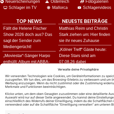
Neuerscheinungen
Österreich
Fotogalerien
Schlager im TV
Mallorca
Schlagervideos
TOP NEWS
NEUESTE BEITRÄGE
Fällt die Helene Fischer
Matthias Reim und Christin
Show 2026 doch aus? Das
Stark ziehen um: Hier finden
sagt der Sender zum
sie ihr neues Zuhause
Mediengerücht!
„Kölner Treff“ Gäste heute:
„Moviestar“-Sänger Harpo
Diese Stars sind am
enthüllt: Album mit ABBA-
07.08.26 dabei
Mitgliedern Benny und Björn
Verwalte deine Privatsphäre
„Riverboat“ heute: Gäste
war geplant! Darum kam es
Wir verwenden Technologien wie Cookies, um Geräteinformationen zu speic
und Themen am 07.08.26
zuzugreifen. Wir tun dies, um das Browsing-Erlebnis zu verbessern und um (ni
nie zustande!
Werbung anzuzeigen. Wenn du nicht zustimmst oder die Zustimmung widerruf
„NDR Talk Show“ heute:
Merkmale und Funktionen beeinträchtigen.
Florian Silbereisen
DIESE Gäste sind am
Klicke unten, um dem oben Gesagten zuzustimmen oder eine detaillierte Aus
moderiert auch 2026 die
Auswahl wird nur auf dieser Seite angewendet. Du kannst deine Einstellunge
07.08.26 dabei
Goldene Henne – erstmals
einschließlich des Widerrufs deiner Einwilligung, indem du die Schaltflächen 
verwendest oder auf die Schaltfläche "Einwilligung verwalten" am unteren Bi
„Absolut Musik – Die besten
mit IHR an seiner Seite!
Sänger aller Zeiten“ heute: