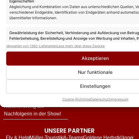
Eigenschaften
Calimeros äußern sich
Vorschau und alle Gäste
Abgleichung und Kombination von Daten aus unterschiedlichen Quellen, V
exklusiv zu Andy Rynerts
verschiedener Endgeräte, Identifikation von Endgeräten anhand automatis
Vanessa Mai legt „In the
Ausstieg: Die Hintergründe
übermittelter Informationen.
Summertime“ neu auf – und
und wie es jetzt für die
liefert damit den Song zum
Schlagerband weitergeht!
Gewährleistung der Sicherheit, Verhinderung und Aufdeckung von Betru
Fehlerbehebung, Bereitstellung und Anzeige von Werbung und Inhalten, I
Film „Das gewisse Etwas“!
Andy Borg über neue
Entscheidungen zum Datenschutz speichern und übermitteln.
Verwalten von 1380-Lieferanten
Lese mehr über diese Zwecke
„Sommer-Spaß“-Ausgabe:
Akzeptieren
Das ist für ihn das schönste
Kompliment
Nur funktionale
DJ Ötzi – Aus bei
„Zauberhafte Weihnacht“:
Einstellungen
Sender äußert sich –
bestätigt aber nicht Melissa
Cookie-Richtlinie
Datenschutz
Impressum
Naschenweng als
Nachfolgerin in der Show!
UNSERE PARTNER
Fly & Help
Müller-Touristik
A-Teams
Goldene Herbstklänge