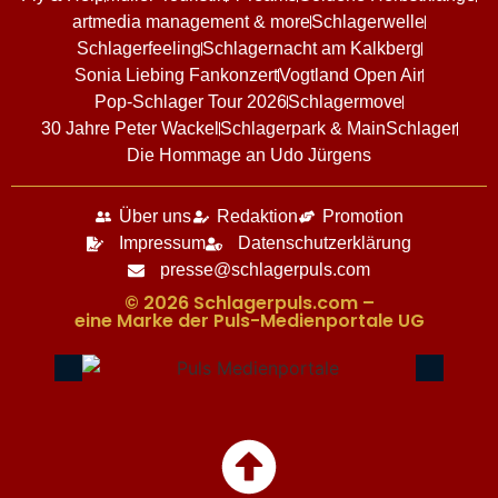
artmedia management & more
Schlagerwelle
Schlagerfeeling
Schlagernacht am Kalkberg
Sonia Liebing Fankonzert
Vogtland Open Air
Pop-Schlager Tour 2026
Schlagermove
30 Jahre Peter Wackel
Schlagerpark & MainSchlager
Die Hommage an Udo Jürgens
Über uns
Redaktion
Promotion
Impressum
Datenschutzerklärung
presse@schlagerpuls.com
© 2026 Schlagerpuls.com –
eine Marke der Puls-Medienportale UG​