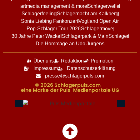
artmedia management & more
Schlagerwelle
Schlagerfeeling
Schlagernacht am Kalkberg
Sonia Liebing Fankonzert
Vogtland Open Air
Pop-Schlager Tour 2026
Schlagermove
30 Jahre Peter Wackel
Schlagerpark & MainSchlager
Die Hommage an Udo Jürgens
Über uns
Redaktion
Promotion
Impressum
Datenschutzerklärung
presse@schlagerpuls.com
© 2026 Schlagerpuls.com –
eine Marke der Puls-Medienportale UG​