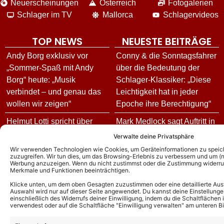
Neuerscheinungen
Österreich
Fotogalerien
Schlager im TV
Mallorca
Schlagervideos
TOP NEWS
NEUESTE BEITRÄGE
Andy Borg exklusiv vor
Conny & die Sonntagsfahrer
„Sommer-Spaß mit Andy
über die Bedeutung der
Borg“ heute: „Musik
Schlager-Klassiker: „Diese
verbindet – und genau das
Leichtigkeit hat in jeder
wollen wir zeigen“
Epoche ihre Berechtigung“
Helmut Lotti spricht über
Mark Medlock sagt Auftritt in
neues Album, die
„Giovanni Zarrella Show“
Verwalte deine Privatsphäre
Deutschland-Tour – und
unvorhergesehen ab!
Wir verwenden Technologien wie Cookies, um Geräteinformationen zu speic
zuzugreifen. Wir tun dies, um das Browsing-Erlebnis zu verbessern und um (ni
enthüllt seine andere
Matthias Reim und Christin
Werbung anzuzeigen. Wenn du nicht zustimmst oder die Zustimmung widerruf
musikalische Seite!
Merkmale und Funktionen beeinträchtigen.
Stark ziehen um: Hier finden
Klicke unten, um dem oben Gesagten zuzustimmen oder eine detaillierte Aus
Fällt die Helene Fischer
sie ihr neues Zuhause
Auswahl wird nur auf dieser Seite angewendet. Du kannst deine Einstellunge
Show 2026 doch aus? Das
einschließlich des Widerrufs deiner Einwilligung, indem du die Schaltflächen 
„Kölner Treff“ Gäste heute:
verwendest oder auf die Schaltfläche "Einwilligung verwalten" am unteren Bi
sagt der Sender zum
Diese Stars sind am
Mediengerücht!