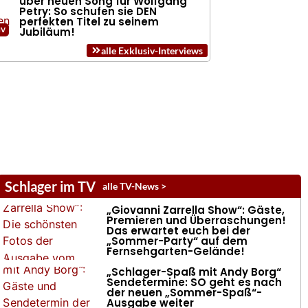
über neuen Song für Wolfgang
Petry: So schufen sie DEN
perfekten Titel zu seinem
Jubiläum!
alle Exklusiv-Interviews
Schlager im TV
alle TV-News >
„Giovanni Zarrella Show“: Gäste,
Premieren und Überraschungen!
Das erwartet euch bei der
„Sommer-Party“ auf dem
Fernsehgarten-Gelände!
„Schlager-Spaß mit Andy Borg“
Sendetermine: SO geht es nach
der neuen „Sommer-Spaß“-
Ausgabe weiter