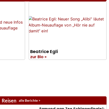
Beatrice Egli
zur Bio »
Reisen
alle Berichte >
„Egmond aan Zee Schlagerfinale“: