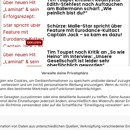
Edith-Stehfest nach Auftauchen
am Ballermann scharf: „Wie
peinlich bist du?“
Schürze: Malle-Star spricht über
Feature mit Eurodance-Kultact
Captain Jack – so kam es dazu!
Tim Toupet nach Kritik an „So wie
Heino“ im Interview: „Unsere
Gesellschaft ist leider sehr
oberflächlich geworden“
Verwalte deine Privatsphäre
en wie Cookies, um Geräteinformationen zu speichern und/oder darauf zuzugrei
 verbessern und um (nicht) personalisierte Werbung anzuzeigen. Wenn du nicht 
kann dies bestimmte Merkmale und Funktionen beeinträchtigen.
n Gesagten zuzustimmen oder eine detaillierte Auswahl zu treffen. Deine Auswah
st deine Einstellungen jederzeit ändern, einschließlich des Widerrufs deiner Ein
kie-Richtlinie verwendest oder auf die Schaltfläche "Einwilligung verwalten" am
ation von Daten aus unterschiedlichen Quellen, Verknüpfung verschiedener En