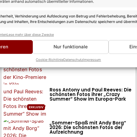
eräten anhand automatisch übermittelter Informationen.
cherheit, Verhinderung und Aufdeckung von Betrug und Fehlerbehebung, Bereit
ng und Inhalten, Ihre Entscheidungen zum Datenschutz speichern und übermit
anten
Lese mehr über diese Zwecke
Fotogalerien
alle Fotogalerien >
eren
Nur funktionale
Ein
„Die Verräter“ 2026: Die schönsten
Cookie-Richtlinie
Datenschutz
Impressum
Fotos der Kino-Premiere in Köln
Ross Antony und Paul Reeves: Die
schönsten Fotos ihrer „Crazy
Summer“ Show im Europa-Park
„Sommer-Spaß mit Andy Borg“
2026: Die schönsten Fotos der
Aufzeichnung