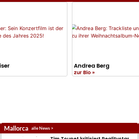
iser
Andrea Berg
zur Bio »
Mallorca
alle News >
Tim Toupet kritisiert Realitystar