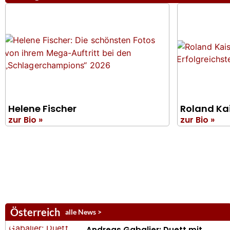
Helene Fischer
Roland Ka
zur Bio »
zur Bio »
Österreich
alle News >
Andreas Gabalier: Duett mit