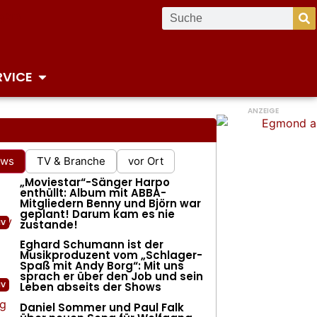
RVICE
ANZEIGE
ews
TV & Branche
vor Ort
„Moviestar“-Sänger Harpo
enthüllt: Album mit ABBA-
Mitgliedern Benny und Björn war
geplant! Darum kam es nie
zustande!
Eghard Schumann ist der
Musikproduzent vom „Schlager-
Spaß mit Andy Borg“: Mit uns
sprach er über den Job und sein
er Spatzen: Neues Album ist in Arbeit!
Leben abseits der Shows
Daniel Sommer und Paul Falk