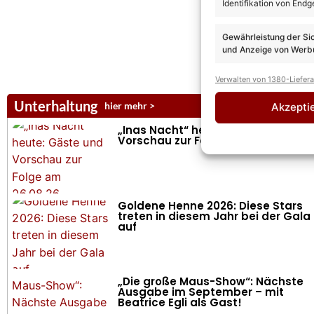
Identifikation von Endg
Gewährleistung der Si
und Anzeige von Werbu
Verwalten von 1380-Liefer
Unterhaltung
hier mehr >
Akzepti
„Inas Nacht“ heute: Gäste und
Vorschau zur Folge am 06.08.26
Goldene Henne 2026: Diese Stars
treten in diesem Jahr bei der Gala
auf
„Die große Maus-Show“: Nächste
Ausgabe im September – mit
Beatrice Egli als Gast!