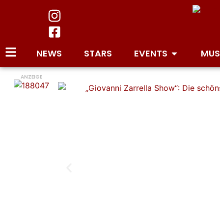
NEWS
STARS
EVENTS
MUS
ANZEIGE
„Giovanni Zarrella Show“: Gä
Überraschungen! Das erwarte
Party“ auf dem Fernsehgarte