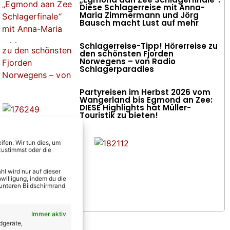
Diese Schlagerreise mit Anna-
Maria Zimmermann und Jörg
Bausch macht Lust auf mehr
Schlagerreise-Tipp! Hörerreise zu
den schönsten Fjorden
Norwegens – von Radio
Schlagerparadies
Partyreisen im Herbst 2026 vom
Wangerland bis Egmond an Zee:
DIESE Highlights hat Müller-
Touristik zu bieten!
fen. Wir tun dies, um
zustimmst oder die
l wird nur auf dieser
willigung, indem du die
 unteren Bildschirmrand
Immer aktiv
dgeräte,